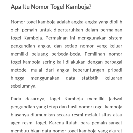
Apa Itu Nomor Togel Kamboja?
Nomor togel kamboja adalah angka-angka yang dipilih
oleh pemain untuk dipertaruhkan dalam permainan
togel Kamboja. Permainan ini menggunakan sistem
pengundian angka, dan setiap nomor yang keluar
memiliki peluang berbeda-beda. Pemilihan nomor
togel kamboja sering kali dilakukan dengan berbagai
metode, mulai dari angka keberuntungan pribadi
hingga menggunakan data statistik keluaran
sebelumnya.
Pada dasarnya, togel Kamboja memiliki jadwal
pengundian yang tetap dan hasil nomor togel kamboja
biasanya diumumkan secara resmi melalui situs atau
agen resmi togel. Karena itulah, para pemain sangat
membutuhkan data nomor togel kamboja yang akurat