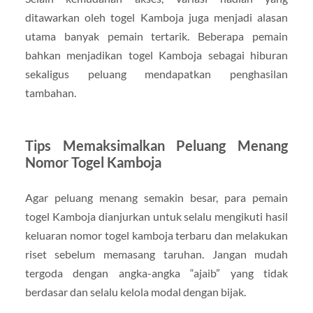
ditawarkan oleh togel Kamboja juga menjadi alasan
utama banyak pemain tertarik. Beberapa pemain
bahkan menjadikan togel Kamboja sebagai hiburan
sekaligus peluang mendapatkan penghasilan
tambahan.
Tips Memaksimalkan Peluang Menang
Nomor Togel Kamboja
Agar peluang menang semakin besar, para pemain
togel Kamboja dianjurkan untuk selalu mengikuti hasil
keluaran nomor togel kamboja terbaru dan melakukan
riset sebelum memasang taruhan. Jangan mudah
tergoda dengan angka-angka “ajaib” yang tidak
berdasar dan selalu kelola modal dengan bijak.