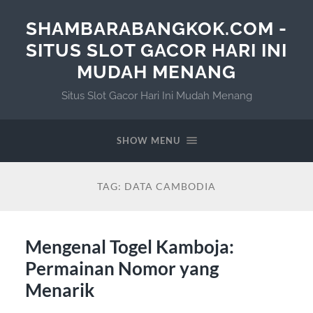
SHAMBARABANGKOK.COM -
SITUS SLOT GACOR HARI INI
MUDAH MENANG
Situs Slot Gacor Hari Ini Mudah Menang
SHOW MENU
TAG:
DATA CAMBODIA
Mengenal Togel Kamboja:
Permainan Nomor yang
Menarik