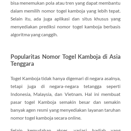
bisa menemukan pola atau tren yang dapat membantu
dalam memilih nomor togel kamboja yang lebih tepat.
Selain itu, ada juga aplikasi dan situs khusus yang
menyediakan prediksi nomor togel kamboja berbasis
algoritma yang canggih.
Popularitas Nomor Togel Kamboja di Asia
Tenggara
Togel Kamboja tidak hanya digemari di negara asalnya,
tetapi juga di negara-negara tetangga seperti
Indonesia, Malaysia, dan Vietnam. Hal ini membuat
pasar togel Kamboja semakin besar dan semakin
banyak agen resmi yang menyediakan layanan taruhan
nomor togel kamboja secara online.
Selain kemudahan akses, variasi hadiah yang