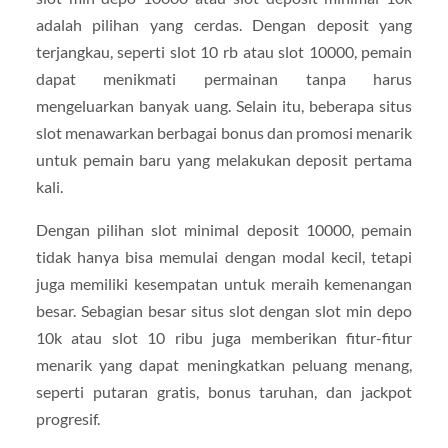
adalah pilihan yang cerdas. Dengan deposit yang
terjangkau, seperti slot 10 rb atau slot 10000, pemain
dapat menikmati permainan tanpa harus
mengeluarkan banyak uang. Selain itu, beberapa situs
slot menawarkan berbagai bonus dan promosi menarik
untuk pemain baru yang melakukan deposit pertama
kali.
Dengan pilihan slot minimal deposit 10000, pemain
tidak hanya bisa memulai dengan modal kecil, tetapi
juga memiliki kesempatan untuk meraih kemenangan
besar. Sebagian besar situs slot dengan slot min depo
10k atau slot 10 ribu juga memberikan fitur-fitur
menarik yang dapat meningkatkan peluang menang,
seperti putaran gratis, bonus taruhan, dan jackpot
progresif.