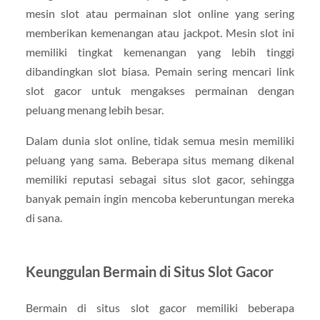
mesin slot atau permainan slot online yang sering
memberikan kemenangan atau jackpot. Mesin slot ini
memiliki tingkat kemenangan yang lebih tinggi
dibandingkan slot biasa. Pemain sering mencari link
slot gacor untuk mengakses permainan dengan
peluang menang lebih besar.
Dalam dunia slot online, tidak semua mesin memiliki
peluang yang sama. Beberapa situs memang dikenal
memiliki reputasi sebagai situs slot gacor, sehingga
banyak pemain ingin mencoba keberuntungan mereka
di sana.
Keunggulan Bermain di Situs Slot Gacor
Bermain di situs slot gacor memiliki beberapa