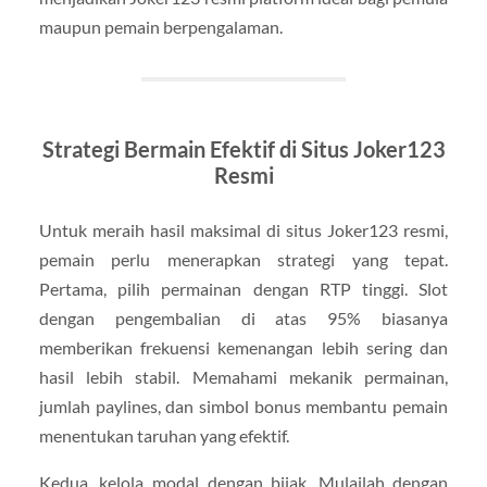
maupun pemain berpengalaman.
Strategi Bermain Efektif di Situs Joker123
Resmi
Untuk meraih hasil maksimal di situs Joker123 resmi,
pemain perlu menerapkan strategi yang tepat.
Pertama, pilih permainan dengan RTP tinggi. Slot
dengan pengembalian di atas 95% biasanya
memberikan frekuensi kemenangan lebih sering dan
hasil lebih stabil. Memahami mekanik permainan,
jumlah paylines, dan simbol bonus membantu pemain
menentukan taruhan yang efektif.
Kedua, kelola modal dengan bijak. Mulailah dengan