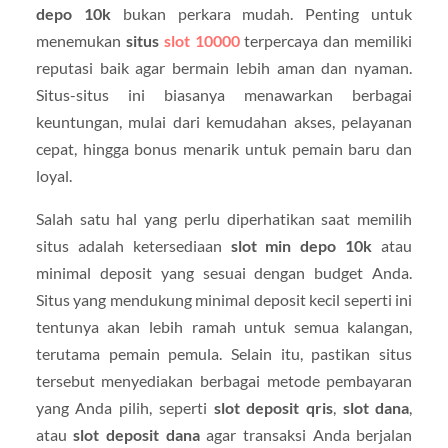
depo 10k
bukan perkara mudah. Penting untuk
menemukan
situs
slot 10000
terpercaya dan memiliki
reputasi baik agar bermain lebih aman dan nyaman.
Situs-situs ini biasanya menawarkan berbagai
keuntungan, mulai dari kemudahan akses, pelayanan
cepat, hingga bonus menarik untuk pemain baru dan
loyal.
Salah satu hal yang perlu diperhatikan saat memilih
situs adalah ketersediaan
slot min depo 10k
atau
minimal deposit yang sesuai dengan budget Anda.
Situs yang mendukung minimal deposit kecil seperti ini
tentunya akan lebih ramah untuk semua kalangan,
terutama pemain pemula. Selain itu, pastikan situs
tersebut menyediakan berbagai metode pembayaran
yang Anda pilih, seperti
slot deposit qris
,
slot dana
,
atau
slot deposit dana
agar transaksi Anda berjalan