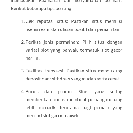
memastikan keamanan dan kenyamanan bermain.
Berikut beberapa tips penting:
Cek reputasi situs: Pastikan situs memiliki
lisensi resmi dan ulasan positif dari pemain lain.
Periksa jenis permainan: Pilih situs dengan
variasi slot yang banyak, termasuk slot gacor
hari ini.
Fasilitas transaksi: Pastikan situs mendukung
deposit dan withdraw yang mudah serta cepat.
Bonus dan promo: Situs yang sering
memberikan bonus membuat peluang menang
lebih menarik, terutama bagi pemain yang
mencari slot gacor maxwin.