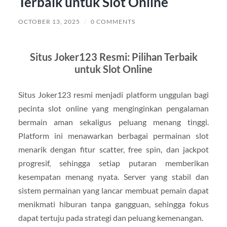
Terbaik untuk Slot Online
OCTOBER 13, 2025
/
0 COMMENTS
Situs Joker123 Resmi: Pilihan Terbaik
untuk Slot Online
Situs Joker123 resmi menjadi platform unggulan bagi
pecinta slot online yang menginginkan pengalaman
bermain aman sekaligus peluang menang tinggi.
Platform ini menawarkan berbagai permainan slot
menarik dengan fitur scatter, free spin, dan jackpot
progresif, sehingga setiap putaran memberikan
kesempatan menang nyata. Server yang stabil dan
sistem permainan yang lancar membuat pemain dapat
menikmati hiburan tanpa gangguan, sehingga fokus
dapat tertuju pada strategi dan peluang kemenangan.