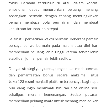
fokus. Bermain terburu-buru atau dalam kondisi
emosional dapat menurunkan peluang menang,
sedangkan bermain dengan tenang memungkinkan
pemain membaca pola permainan dan membuat
keputusan taruhan lebih tepat.
Selain itu, perhatikan waktu bermain. Beberapa pemain
percaya bahwa bermain pada malam atau dini hari
memberikan peluang lebih tinggi karena server lebih
stabil dan jumlah pemain lebih sedikit.
Dengan strategi yang tepat, pengelolaan modal cermat,
dan pemanfaatan bonus secara maksimal, situs
Joker123 resmi menjadi platform terpercaya bagi siapa
pun yang ingin menikmati hiburan slot online seru
sekaligus meraih kemenangan. Setiap putaran
memberikan peluang nyata untuk menang, menjadikan