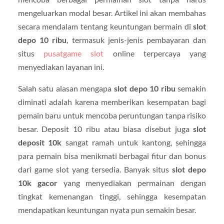
mengeluarkan modal besar. Artikel ini akan membahas
secara mendalam tentang keuntungan bermain di
slot
depo 10 ribu
, termasuk jenis-jenis pembayaran dan
situs
pusatgame slot
online terpercaya yang
menyediakan layanan ini.
Salah satu alasan mengapa
slot depo 10 ribu
semakin
diminati adalah karena memberikan kesempatan bagi
pemain baru untuk mencoba peruntungan tanpa risiko
besar. Deposit 10 ribu atau biasa disebut juga
slot
deposit 10k
sangat ramah untuk kantong, sehingga
para pemain bisa menikmati berbagai fitur dan bonus
dari game slot yang tersedia. Banyak situs
slot depo
10k gacor
yang menyediakan permainan dengan
tingkat kemenangan tinggi, sehingga kesempatan
mendapatkan keuntungan nyata pun semakin besar.