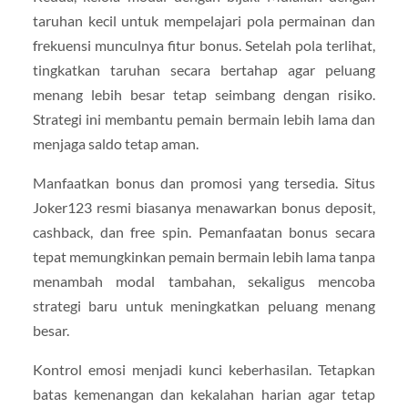
taruhan kecil untuk mempelajari pola permainan dan
frekuensi munculnya fitur bonus. Setelah pola terlihat,
tingkatkan taruhan secara bertahap agar peluang
menang lebih besar tetap seimbang dengan risiko.
Strategi ini membantu pemain bermain lebih lama dan
menjaga saldo tetap aman.
Manfaatkan bonus dan promosi yang tersedia. Situs
Joker123 resmi biasanya menawarkan bonus deposit,
cashback, dan free spin. Pemanfaatan bonus secara
tepat memungkinkan pemain bermain lebih lama tanpa
menambah modal tambahan, sekaligus mencoba
strategi baru untuk meningkatkan peluang menang
besar.
Kontrol emosi menjadi kunci keberhasilan. Tetapkan
batas kemenangan dan kekalahan harian agar tetap