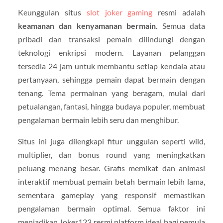
Keunggulan situs
slot joker gaming
resmi adalah
keamanan dan kenyamanan bermain
. Semua data
pribadi dan transaksi pemain dilindungi dengan
teknologi enkripsi modern. Layanan pelanggan
tersedia 24 jam untuk membantu setiap kendala atau
pertanyaan, sehingga pemain dapat bermain dengan
tenang. Tema permainan yang beragam, mulai dari
petualangan, fantasi, hingga budaya populer, membuat
pengalaman bermain lebih seru dan menghibur.
Situs ini juga dilengkapi fitur unggulan seperti wild,
multiplier, dan bonus round yang meningkatkan
peluang menang besar. Grafis memikat dan animasi
interaktif membuat pemain betah bermain lebih lama,
sementara gameplay yang responsif memastikan
pengalaman bermain optimal. Semua faktor ini
menjadikan Joker123 resmi platform ideal bagi pemula