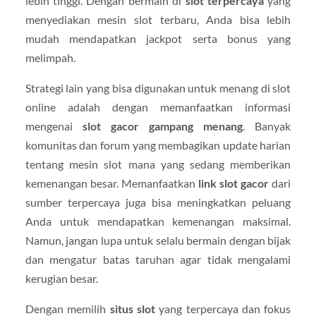
lebih tinggi. Dengan bermain di
slot terpercaya
yang
menyediakan mesin slot terbaru, Anda bisa lebih
mudah mendapatkan jackpot serta bonus yang
melimpah.
Strategi lain yang bisa digunakan untuk menang di slot
online adalah dengan memanfaatkan informasi
mengenai
slot gacor gampang menang
. Banyak
komunitas dan forum yang membagikan update harian
tentang mesin slot mana yang sedang memberikan
kemenangan besar. Memanfaatkan
link slot gacor
dari
sumber terpercaya juga bisa meningkatkan peluang
Anda untuk mendapatkan kemenangan maksimal.
Namun, jangan lupa untuk selalu bermain dengan bijak
dan mengatur batas taruhan agar tidak mengalami
kerugian besar.
Dengan memilih
situs slot
yang terpercaya dan fokus