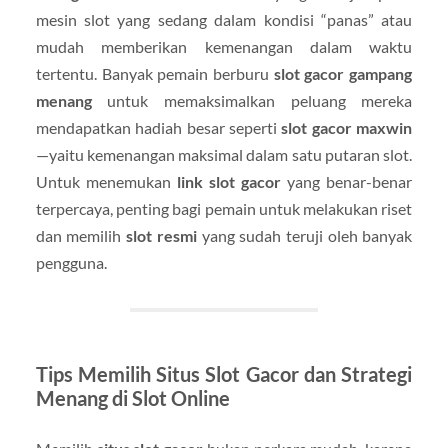
mesin slot yang sedang dalam kondisi “panas” atau
mudah memberikan kemenangan dalam waktu
tertentu. Banyak pemain berburu
slot gacor gampang
menang
untuk memaksimalkan peluang mereka
mendapatkan hadiah besar seperti
slot gacor maxwin
—yaitu kemenangan maksimal dalam satu putaran slot.
Untuk menemukan
link slot gacor
yang benar-benar
terpercaya, penting bagi pemain untuk melakukan riset
dan memilih
slot resmi
yang sudah teruji oleh banyak
pengguna.
Tips Memilih Situs Slot Gacor dan Strategi
Menang di Slot Online