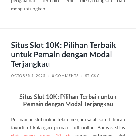
pengalaman bermain lebih menyenangkan dan
menguntungkan.
Situs Slot 10K: Pilihan Terbaik
untuk Pemain dengan Modal
Terjangkau
OCTOBER 5, 2025
/
0 COMMENTS
/
STICKY
Situs Slot 10K: Pilihan Terbaik untuk
Pemain dengan Modal Terjangkau
Permainan slot online telah menjadi salah satu hiburan
favorit di kalangan pemain judi online. Banyak situs
slot gacor depo 10 rb
tanpa potongan
kini