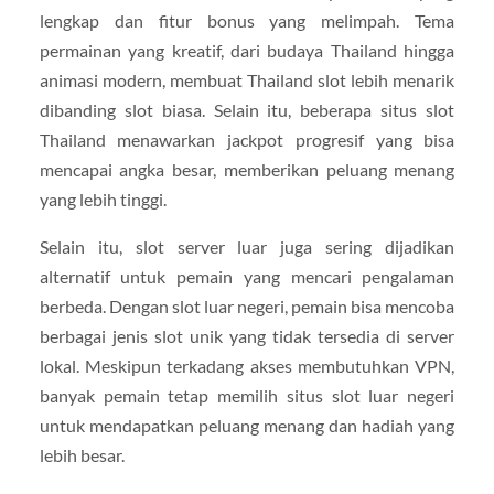
lengkap dan fitur bonus yang melimpah. Tema
permainan yang kreatif, dari budaya Thailand hingga
animasi modern, membuat Thailand slot lebih menarik
dibanding slot biasa. Selain itu, beberapa situs slot
Thailand menawarkan jackpot progresif yang bisa
mencapai angka besar, memberikan peluang menang
yang lebih tinggi.
Selain itu, slot server luar juga sering dijadikan
alternatif untuk pemain yang mencari pengalaman
berbeda. Dengan slot luar negeri, pemain bisa mencoba
berbagai jenis slot unik yang tidak tersedia di server
lokal. Meskipun terkadang akses membutuhkan VPN,
banyak pemain tetap memilih situs slot luar negeri
untuk mendapatkan peluang menang dan hadiah yang
lebih besar.