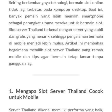
Seiring berkembangnya teknologi, bermain slot online
tidak lagi terbatas pada komputer desktop. Saat ini,
banyak pemain yang lebih memilih smartphone
sebagai perangkat utama mereka untuk bermain slot.
Slot server Thailand terkenal dengan server yang stabil
dan grafis yang menarik, sehingga pengalaman bermain
di mobile menjadi lebih mulus. Artikel ini membahas
bagaimana memilih slot server Thailand yang ramah
mobile dan tips agar bermain tetap lancar tanpa
gangguan lag.
1. Mengapa Slot Server Thailand Cocok
untuk Mobile
Server Thailand dikenal memiliki performa yang baik,