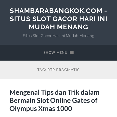
SHAMBARABANGKOK.COM -
SITUS SLOT GACOR HARI INI
MUDAH MENANG
Situs Slot Gacor Hari Ini Mudah Menang
SHOW MENU
TAG:
RTP PRAGMATIC
Mengenal Tips dan Trik dalam
Bermain Slot Online Gates of
Olympus Xmas 1000