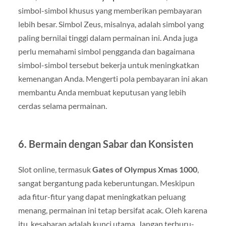
simbol-simbol khusus yang memberikan pembayaran
lebih besar. Simbol Zeus, misalnya, adalah simbol yang
paling bernilai tinggi dalam permainan ini. Anda juga
perlu memahami simbol pengganda dan bagaimana
simbol-simbol tersebut bekerja untuk meningkatkan
kemenangan Anda. Mengerti pola pembayaran ini akan
membantu Anda membuat keputusan yang lebih
cerdas selama permainan.
6.
Bermain dengan Sabar dan Konsisten
Slot online, termasuk
Gates of Olympus Xmas 1000
,
sangat bergantung pada keberuntungan. Meskipun
ada fitur-fitur yang dapat meningkatkan peluang
menang, permainan ini tetap bersifat acak. Oleh karena
itu, kesabaran adalah kunci utama. Jangan terburu-