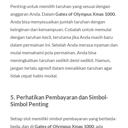
Penting untuk memilih taruhan yang sesuai dengan
anggaran Anda. Dalam
Gates of Olympus Xmas 1000
,
Anda bisa menyesuaikan jumlah taruhan dengan
keinginan dan kemampuan. Cobalah untuk memulai
dengan taruhan kecil, terutama jika Anda masih baru
dalam permainan ini. Setelah Anda merasa nyaman dan
mulai memahami pola permainan, Anda bisa
meningkatkan taruhan sedikit demi sedikit. Namun,
jangan terlalu agresif dalam menaikkan taruhan agar
tidak cepat habis modal.
5.
Perhatikan Pembayaran dan Simbol-
Simbol Penting
Setiap slot memiliki simbol pembayaran yang berbeda-
beda, dan di
Gates of Olympus Xmas 1000
, ada