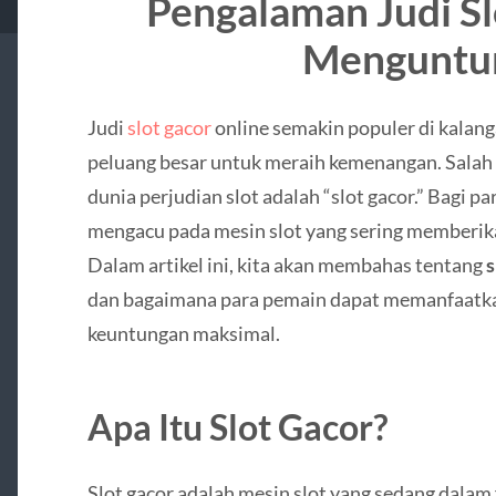
Pengalaman Judi Sl
Menguntu
Judi
slot gacor
online semakin populer di kalan
peluang besar untuk meraih kemenangan. Salah s
dunia perjudian slot adalah “slot gacor.” Bagi par
mengacu pada mesin slot yang sering memberik
Dalam artikel ini, kita akan membahas tentang
s
dan bagaimana para pemain dapat memanfaatkan
keuntungan maksimal.
Apa Itu Slot Gacor?
Slot gacor adalah mesin slot yang sedang dala