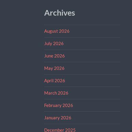
Archives
August 2026
July 2026
June 2026
May 2026
April 2026
March 2026
February 2026
January 2026
December 2025