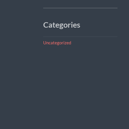
Categories
Uncategorized