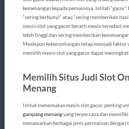
kemenangan kepada pemainnya. Istilah “gacor” b
“sering berbunyi” atau “sering memberikan hasil
mesin slot yang gacor berarti mesin tersebut m
lebih tinggi dan sering memberikan kemenanga
Meskipun keberuntungan tetap menjadi faktor
memilih mesin slot yang gacor dapat meningka
Memilih Situs Judi Slot 
Menang
Untuk menemukan mesin slot gacor, penting u
gampang menang
yang terpercaya dan memiliki r
menawarkan berbagai jenis permainan dengan t