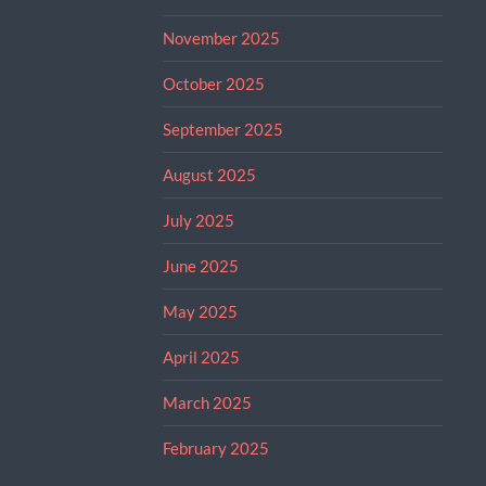
November 2025
October 2025
September 2025
August 2025
July 2025
June 2025
May 2025
April 2025
March 2025
February 2025