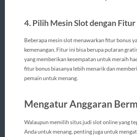
4. Pilih Mesin Slot dengan Fitu
Beberapa mesin slot menawarkan fitur bonus y
kemenangan. Fitur ini bisa berupa putaran grati
yang memberikan kesempatan untuk meraih hadi
fitur bonus biasanya lebih menarik dan memberi
pemain untuk menang.
Mengatur Anggaran Berma
Walaupun memilih situs judi slot online yang 
Anda untuk menang, penting juga untuk menga