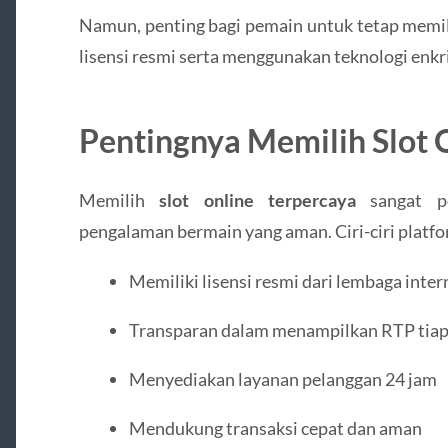
Namun, penting bagi pemain untuk tetap memili
lisensi resmi serta menggunakan teknologi enk
Pentingnya Memilih Slot 
Memilih
slot online terpercaya
sangat pe
pengalaman bermain yang aman. Ciri-ciri platfo
Memiliki lisensi resmi dari lembaga inter
Transparan dalam menampilkan RTP tia
Menyediakan layanan pelanggan 24 jam
Mendukung transaksi cepat dan aman