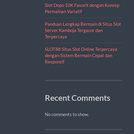
Slot Depo 10K Favorit dengan Konsep
Permainan Variatif
Panduan Lengkap Bermain di Situs Slot
Server Kamboja Tergacor dan
Terpercaya
SLOT88 Situs Slot Online Terpercaya
dengan Sistem Bermain Cepat dan
Responsif
Recent Comments
No comments to show.