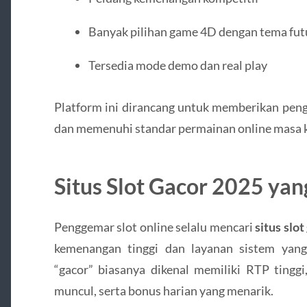
Banyak pilihan game 4D dengan tema futu
Tersedia mode demo dan real play
Platform ini dirancang untuk memberikan pen
dan memenuhi standar permainan online masa k
Situs Slot Gacor 2025 yan
Penggemar slot online selalu mencari
situs slo
kemenangan tinggi dan layanan sistem yang s
“gacor” biasanya dikenal memiliki RTP tinggi,
muncul, serta bonus harian yang menarik.