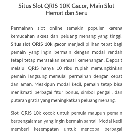
Situs Slot QRIS 10K Gacor, Main Slot
Hemat dan Seru
Permainan slot online semakin populer karena
kemudahan akses dan peluang menang yang tinggi.
Situs slot QRIS 10k gacor
menjadi pilihan tepat bagi
pemain yang ingin bermain dengan modal rendah
tetapi tetap merasakan sensasi kemenangan. Deposit
melalui QRIS hanya 10 ribu rupiah memungkinkan
pemain langsung memulai permainan dengan cepat
dan aman. Meskipun modal kecil, pemain tetap bisa
menikmati berbagai fitur bonus, simbol pengali, dan
putaran gratis yang meningkatkan peluang menang.
Slot QRIS 10k cocok untuk pemula maupun pemain
berpengalaman yang ingin bermain santai. Modal kecil
memberi kesempatan untuk mencoba berbagai