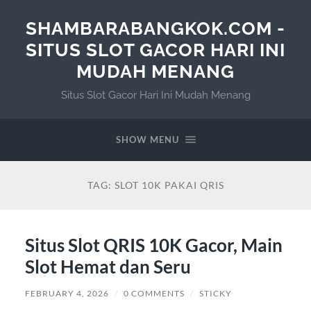
SHAMBARABANGKOK.COM -
SITUS SLOT GACOR HARI INI
MUDAH MENANG
Situs Slot Gacor Hari Ini Mudah Menang
SHOW MENU
TAG:
SLOT 10K PAKAI QRIS
Situs Slot QRIS 10K Gacor, Main
Slot Hemat dan Seru
FEBRUARY 4, 2026
/
0 COMMENTS
/
STICKY