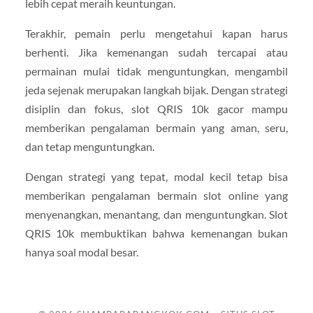
lebih cepat meraih keuntungan.
Terakhir, pemain perlu mengetahui kapan harus
berhenti. Jika kemenangan sudah tercapai atau
permainan mulai tidak menguntungkan, mengambil
jeda sejenak merupakan langkah bijak. Dengan strategi
disiplin dan fokus, slot QRIS 10k gacor mampu
memberikan pengalaman bermain yang aman, seru,
dan tetap menguntungkan.
Dengan strategi yang tepat, modal kecil tetap bisa
memberikan pengalaman bermain slot online yang
menyenangkan, menantang, dan menguntungkan. Slot
QRIS 10k membuktikan bahwa kemenangan bukan
hanya soal modal besar.