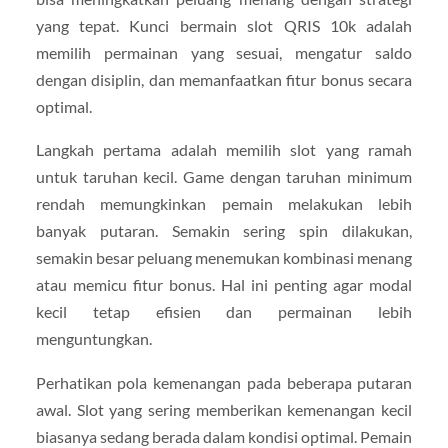
yang tepat. Kunci bermain slot QRIS 10k adalah
memilih permainan yang sesuai, mengatur saldo
dengan disiplin, dan memanfaatkan fitur bonus secara
optimal.
Langkah pertama adalah memilih slot yang ramah
untuk taruhan kecil. Game dengan taruhan minimum
rendah memungkinkan pemain melakukan lebih
banyak putaran. Semakin sering spin dilakukan,
semakin besar peluang menemukan kombinasi menang
atau memicu fitur bonus. Hal ini penting agar modal
kecil tetap efisien dan permainan lebih
menguntungkan.
Perhatikan pola kemenangan pada beberapa putaran
awal. Slot yang sering memberikan kemenangan kecil
biasanya sedang berada dalam kondisi optimal. Pemain