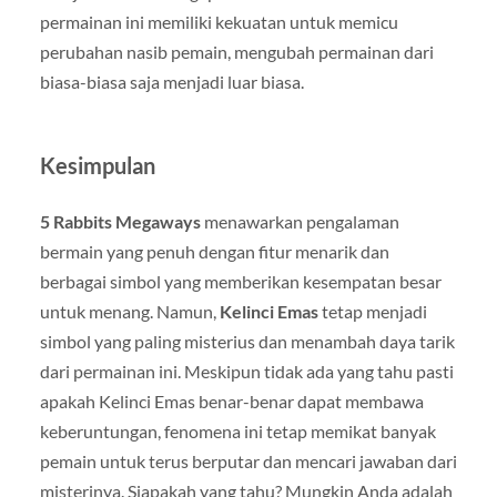
permainan ini memiliki kekuatan untuk memicu
perubahan nasib pemain, mengubah permainan dari
biasa-biasa saja menjadi luar biasa.
Kesimpulan
5 Rabbits Megaways
menawarkan pengalaman
bermain yang penuh dengan fitur menarik dan
berbagai simbol yang memberikan kesempatan besar
untuk menang. Namun,
Kelinci Emas
tetap menjadi
simbol yang paling misterius dan menambah daya tarik
dari permainan ini. Meskipun tidak ada yang tahu pasti
apakah Kelinci Emas benar-benar dapat membawa
keberuntungan, fenomena ini tetap memikat banyak
pemain untuk terus berputar dan mencari jawaban dari
misterinya. Siapakah yang tahu? Mungkin Anda adalah