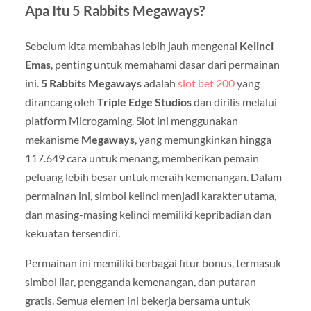
Apa Itu 5 Rabbits Megaways?
Sebelum kita membahas lebih jauh mengenai
Kelinci
Emas
, penting untuk memahami dasar dari permainan
ini.
5 Rabbits Megaways
adalah
slot bet 200
yang
dirancang oleh
Triple Edge Studios
dan dirilis melalui
platform Microgaming. Slot ini menggunakan
mekanisme
Megaways
, yang memungkinkan hingga
117.649 cara untuk menang, memberikan pemain
peluang lebih besar untuk meraih kemenangan. Dalam
permainan ini, simbol kelinci menjadi karakter utama,
dan masing-masing kelinci memiliki kepribadian dan
kekuatan tersendiri.
Permainan ini memiliki berbagai fitur bonus, termasuk
simbol liar, pengganda kemenangan, dan putaran
gratis. Semua elemen ini bekerja bersama untuk