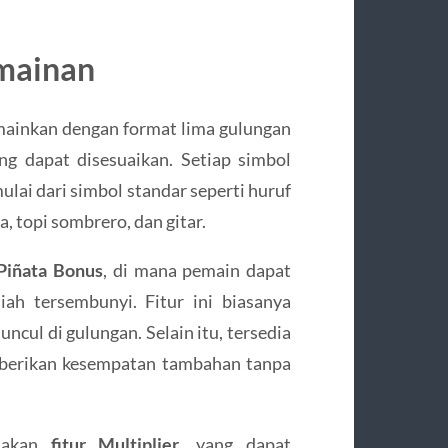
mainan
mainkan dengan format lima gulungan
ng dapat disesuaikan. Setiap simbol
ulai dari simbol standar seperti huruf
, topi sombrero, dan gitar.
 Piñata Bonus
, di mana pemain dapat
h tersembunyi. Fitur ini biasanya
uncul di gulungan. Selain itu, tersedia
mberikan kesempatan tambahan tanpa
rtakan
fitur Multiplier
, yang dapat