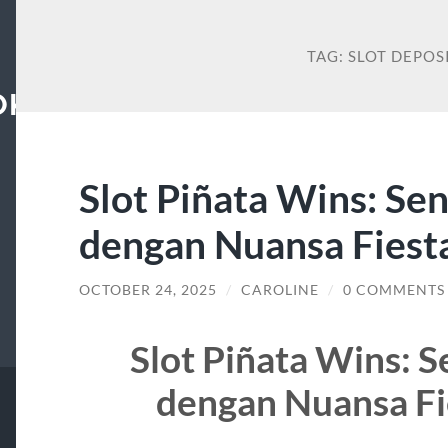
TAG:
SLOT DEPOSI
OK.COM
Slot Piñata Wins: Se
dengan Nuansa Fiest
OCTOBER 24, 2025
/
CAROLINE
/
0 COMMENTS
Slot Piñata Wins: 
dengan Nuansa Fi