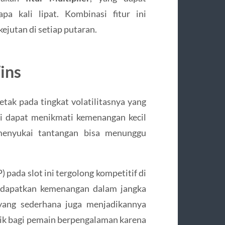
a kali lipat. Kombinasi fitur ini
jutan di setiap putaran.
ins
etak pada tingkat volatilitasnya yang
i dapat menikmati kemenangan kecil
menyukai tantangan bisa menunggu
 pada slot ini tergolong kompetitif di
endapatkan kemenangan dalam jangka
yang sederhana juga menjadikannya
ik bagi pemain berpengalaman karena