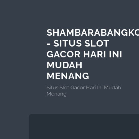
SHAMBARABANGK
- SITUS SLOT
GACOR HARI INI
MUDAH
MENANG
Situs Slot Gacor Hari Ini Mudah
Menang