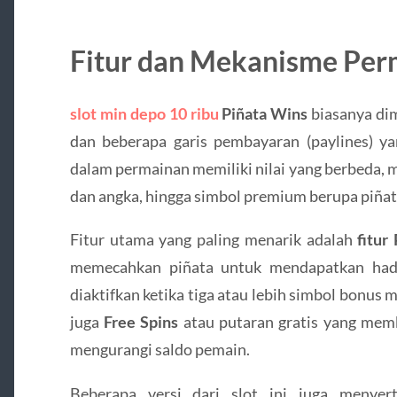
Fitur dan Mekanisme Per
slot min depo 10 ribu
Piñata Wins
biasanya di
dan beberapa garis pembayaran (paylines) ya
dalam permainan memiliki nilai yang berbeda, m
dan angka, hingga simbol premium berupa piñata
Fitur utama yang paling menarik adalah
fitur
memecahkan piñata untuk mendapatkan hadia
diaktifkan ketika tiga atau lebih simbol bonus m
juga
Free Spins
atau putaran gratis yang me
mengurangi saldo pemain.
Beberapa versi dari slot ini juga menye