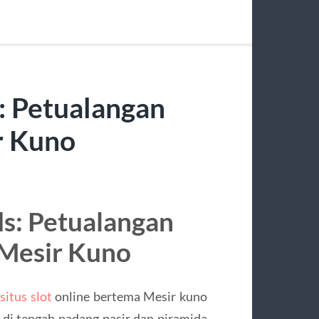
s: Petualangan
r Kuno
ds: Petualangan
 Mesir Kuno
n
situs slot
online bertema Mesir kuno
i tengah padang pasir dan piramida