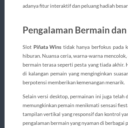
adanya fitur interaktif dan peluang hadiah besar
Pengalaman Bermain dan 
Slot
Piñata Wins
tidak hanya berfokus pada k
hiburan. Nuansa ceria, warna-warna mencolok,
bermain terasa seperti pesta yang tiada akhir.
di kalangan pemain yang menginginkan suasa
berpotensi memberikan kemenangan menarik.
Selain versi desktop, permainan ini juga telah
memungkinkan pemain menikmati sensasi fiest
tampilan vertikal yang responsif dan kontrol y
pengalaman bermain yang nyaman di berbagai p