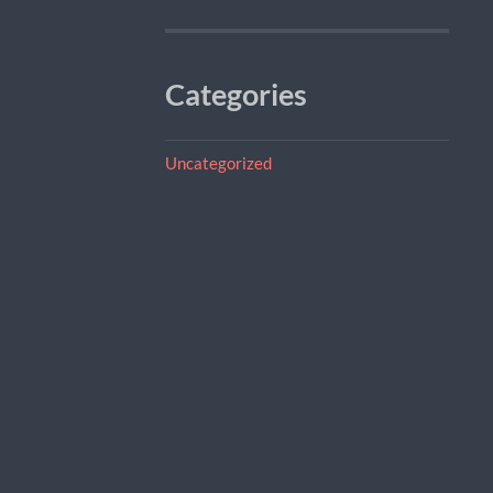
Categories
Uncategorized