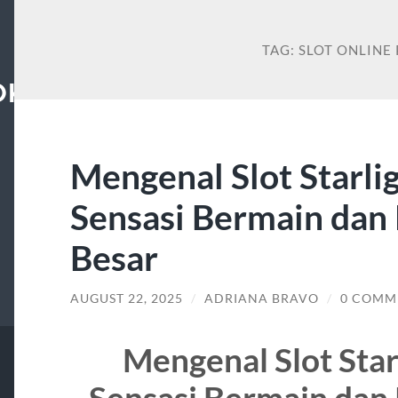
TAG:
SLOT ONLINE
OK.COM
Mengenal Slot Starlig
Sensasi Bermain dan
Besar
AUGUST 22, 2025
/
ADRIANA BRAVO
/
0 COMM
Mengenal Slot Star
Sensasi Bermain dan