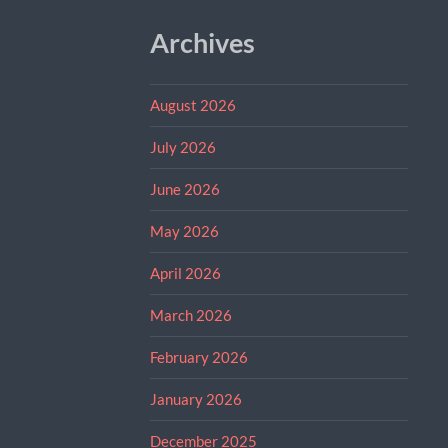
Archives
August 2026
July 2026
June 2026
May 2026
April 2026
March 2026
February 2026
January 2026
December 2025