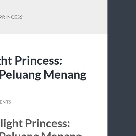
 PRINCESS
ht Princess:
 Peluang Menang
ENTS
light Princess:
 Peluang Menang