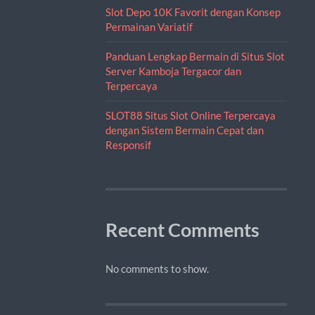
Slot Depo 10K Favorit dengan Konsep
Permainan Variatif
Panduan Lengkap Bermain di Situs Slot
Server Kamboja Tergacor dan
Terpercaya
SLOT88 Situs Slot Online Terpercaya
dengan Sistem Bermain Cepat dan
Responsif
Recent Comments
No comments to show.