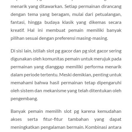
menarik yang ditawarkan. Setiap permainan dirancang
dengan tema yang beragam, mulai dari petualangan,
fantasi, hingga budaya klasik yang dikemas secara
kreatif. Hal ini membuat pemain memiliki banyak
pilihan sesuai dengan preferensi masing-masing.
Di sisi lain, istilah slot pg gacor dan pg slot gacor sering
digunakan oleh komunitas pemain untuk merujuk pada
permainan yang dianggap memiliki performa menarik
dalam periode tertentu. Meski demikian, penting untuk
memahami bahwa hasil permainan tetap dipengaruhi
oleh sistem dan mekanisme yang telah ditentukan oleh
pengembang.
Banyak pemain memilih slot pg karena kemudahan
akses serta fitur-fitur tambahan yang dapat
meningkatkan pengalaman bermain. Kombinasi antara