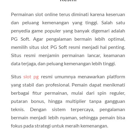
Permainan slot online terus diminati karena keseruan
dan peluang kemenangan yang tinggi. Salah satu
penyedia game populer yang banyak digemari adalah
PG Soft. Agar pengalaman bermain lebih optimal,
memilih situs slot PG Soft resmi menjadi hal penting.
Situs resmi menjamin permainan lancar, keamanan
data terjaga, dan peluang kemenangan lebih tinggi.
Situs
slot pg
resmi umumnya menawarkan platform
yang stabil dan profesional. Pemain dapat menikmati
berbagai fitur permainan, mulai dari spin reguler,
putaran bonus, hingga multiplier tanpa gangguan
teknis. Dengan sistem terpercaya, pengalaman
bermain menjadi lebih nyaman, sehingga pemain bisa
fokus pada strategi untuk meraih kemenangan.