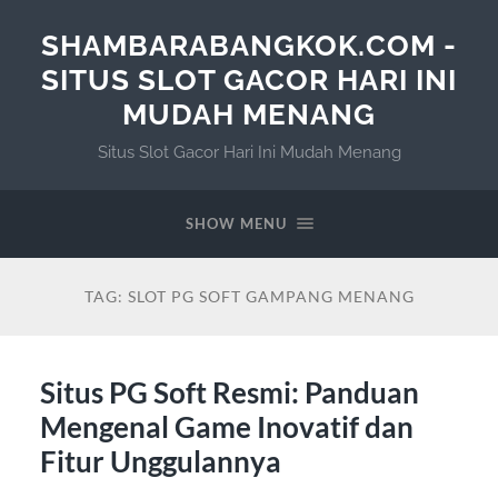
SHAMBARABANGKOK.COM -
SITUS SLOT GACOR HARI INI
MUDAH MENANG
Situs Slot Gacor Hari Ini Mudah Menang
SHOW MENU
TAG:
SLOT PG SOFT GAMPANG MENANG
Situs PG Soft Resmi: Panduan
Mengenal Game Inovatif dan
Fitur Unggulannya