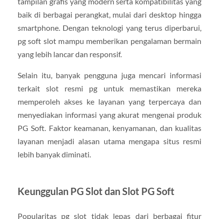
tampilan grafis yang modern serta kompatibilitas yang
baik di berbagai perangkat, mulai dari desktop hingga
smartphone. Dengan teknologi yang terus diperbarui,
pg soft slot mampu memberikan pengalaman bermain
yang lebih lancar dan responsif.
Selain itu, banyak pengguna juga mencari informasi
terkait slot resmi pg untuk memastikan mereka
memperoleh akses ke layanan yang terpercaya dan
menyediakan informasi yang akurat mengenai produk
PG Soft. Faktor keamanan, kenyamanan, dan kualitas
layanan menjadi alasan utama mengapa situs resmi
lebih banyak diminati.
Keunggulan PG Slot dan Slot PG Soft
Popularitas pg slot tidak lepas dari berbagai fitur