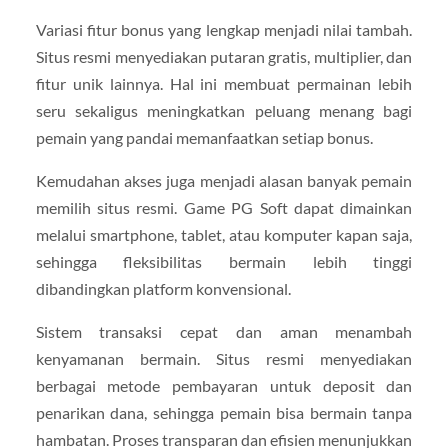
Variasi fitur bonus yang lengkap menjadi nilai tambah.
Situs resmi menyediakan putaran gratis, multiplier, dan
fitur unik lainnya. Hal ini membuat permainan lebih
seru sekaligus meningkatkan peluang menang bagi
pemain yang pandai memanfaatkan setiap bonus.
Kemudahan akses juga menjadi alasan banyak pemain
memilih situs resmi. Game PG Soft dapat dimainkan
melalui smartphone, tablet, atau komputer kapan saja,
sehingga fleksibilitas bermain lebih tinggi
dibandingkan platform konvensional.
Sistem transaksi cepat dan aman menambah
kenyamanan bermain. Situs resmi menyediakan
berbagai metode pembayaran untuk deposit dan
penarikan dana, sehingga pemain bisa bermain tanpa
hambatan. Proses transparan dan efisien menunjukkan