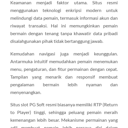
Keamanan menjadi faktor utama. Situs resmi
menggunakan teknologi enkripsi modern untuk
melindungi data pemain, termasuk informasi akun dan
riwayat transaksi. Hal ini memungkinkan pemain
bermain dengan tenang tanpa khawatir data pribadi
disalahgunakan pihak tidak bertanggung jawab.
Kemudahan navigasi juga menjadi keunggulan.
Antarmuka intuitif memudahkan pemain menemukan
menu, pengaturan, dan fitur permainan dengan cepat.
Tampilan yang menarik dan responsif membuat
pengalaman bermain lebih nyaman dan
menyenangkan.
Situs slot PG Soft resmi biasanya memiliki RTP (Return
to Player) tinggi, sehingga peluang pemain meraih
kemenangan lebih besar. Mekanisme permainan yang
adil membuat pemain lebih percaya diri dalam