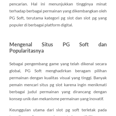
pencarian. Hal ini menunjukkan tingginya minat
terhadap berbagai permainan yang dikembangkan oleh
PG Soft, terutama kategori pg slot dan slot pg yang
populer di berbagai platform digital.
Mengenal Situs PG Soft dan
Popularitasnya
Sebagai pengembang game yang telah dikenal secara
global, PG Soft menghadirkan beragam pilihan
permainan dengan kualitas visual yang tinggi. Banyak
pemain mencari situs pg slot karena ingin menikmati
berbagai judul permainan yang dirancang dengan
konsep unik dan mekanisme permainan yang inovatif.
Keunggulan utama dari slot pg soft terletak pada