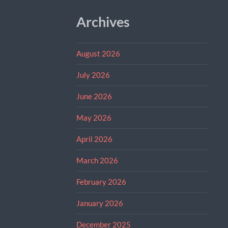
Archives
August 2026
July 2026
June 2026
May 2026
April 2026
March 2026
February 2026
January 2026
December 2025