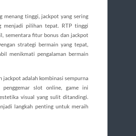
 menang tinggi, jackpot yang sering
g menjadi pilihan tepat. RTP tinggi
, sementara fitur bonus dan jackpot
engan strategi bermain yang tepat,
bil menikmati pengalaman bermain
ih jackpot adalah kombinasi sempurna
 penggemar slot online, game ini
etika visual yang sulit ditandingi.
jadi langkah penting untuk meraih