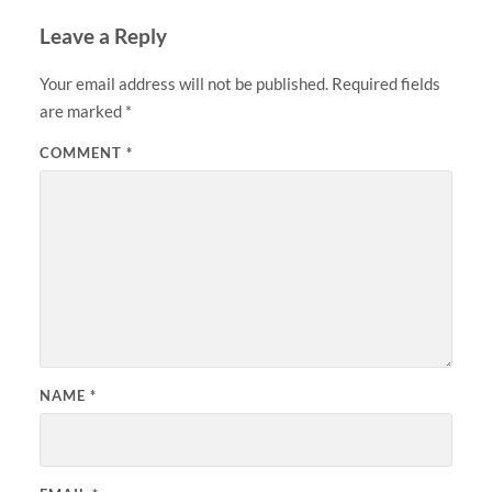
Leave a Reply
Your email address will not be published.
Required fields
are marked
*
COMMENT
*
NAME
*