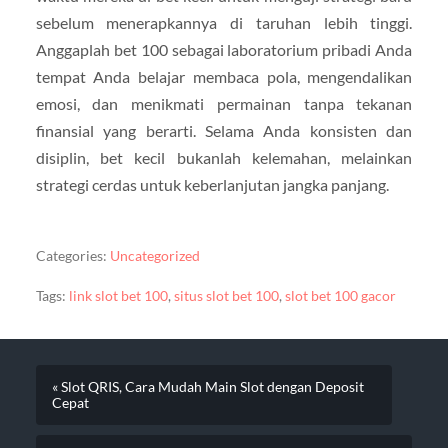
sebelum menerapkannya di taruhan lebih tinggi.
Anggaplah bet 100 sebagai laboratorium pribadi Anda
tempat Anda belajar membaca pola, mengendalikan
emosi, dan menikmati permainan tanpa tekanan
finansial yang berarti. Selama Anda konsisten dan
disiplin, bet kecil bukanlah kelemahan, melainkan
strategi cerdas untuk keberlanjutan jangka panjang.
Categories:
Uncategorized
Tags:
link slot bet 100
,
situs slot bet 100
,
slot bet 100 gacor
« Slot QRIS, Cara Mudah Main Slot dengan Deposit
Cepat