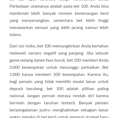
Perbedaan utamanya adalah pada bet 100, Anda bisa
menikmati lebih banyak momen kemenangan kecil
yang menyenangkan, sementara bet lebih tinggi
menawarkan sensasi yang lebih jarang namun lebih
intens.
Dari sisi risiko, bet 100 memungkinkan Anda bertahan
melewati varians negatif yang panjang. Jika sebuah
game sedang dalam fase buruk, bet 100 memberi Anda
2.000 kesempatan untuk menunggu perbaikan. Bet
1.000 hanya memberi 200 kesempatan. Karena itu,
bagi pemain yang tidak memiliki modal besar untuk
deposit berulang, bet 100 adalah pilihan paling
rasional. Jangan pernah merasa rendah diri karena
bermain dengan taruhan terkecil. Banyak pemain
berpengalaman justru menghabiskan sebagian besar
waktu mereka di bet kecil untuk menguji strategi baru