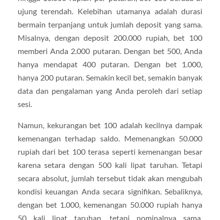
ujung terendah. Kelebihan utamanya adalah durasi
bermain terpanjang untuk jumlah deposit yang sama.
Misalnya, dengan deposit 200.000 rupiah, bet 100
memberi Anda 2.000 putaran. Dengan bet 500, Anda
hanya mendapat 400 putaran. Dengan bet 1.000,
hanya 200 putaran. Semakin kecil bet, semakin banyak
data dan pengalaman yang Anda peroleh dari setiap
sesi.
Namun, kekurangan bet 100 adalah kecilnya dampak
kemenangan terhadap saldo. Memenangkan 50.000
rupiah dari bet 100 terasa seperti kemenangan besar
karena setara dengan 500 kali lipat taruhan. Tetapi
secara absolut, jumlah tersebut tidak akan mengubah
kondisi keuangan Anda secara signifikan. Sebaliknya,
dengan bet 1.000, kemenangan 50.000 rupiah hanya
50 kali lipat taruhan, tetapi nominalnya sama.