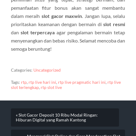
pemanfaatan fitur bonus akan sangat membantu
dalam meraih
slot gacor maxwin
. Jangan lupa, selalu
prioritaskan keamanan dengan bermain di
slot resmi
dan
slot terpercaya
agar pengalaman bermain tetap
menyenangkan dan bebas risiko. Selamat mencoba dan
semoga beruntung!
Categories:
Uncategorized
Tags:
rtp
,
rtp live hari ini
,
rtp live pragmatic hari ini
,
rtp live
slot terlengkap
,
rtp slot live
« Slot Gacor Deposit 10 Ribu Modal Ringan:
Hiburan Digital yang Ramah Kantong