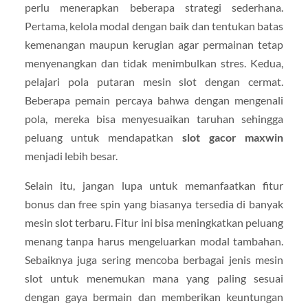
perlu menerapkan beberapa strategi sederhana.
Pertama, kelola modal dengan baik dan tentukan batas
kemenangan maupun kerugian agar permainan tetap
menyenangkan dan tidak menimbulkan stres. Kedua,
pelajari pola putaran mesin slot dengan cermat.
Beberapa pemain percaya bahwa dengan mengenali
pola, mereka bisa menyesuaikan taruhan sehingga
peluang untuk mendapatkan
slot gacor maxwin
menjadi lebih besar.
Selain itu, jangan lupa untuk memanfaatkan fitur
bonus dan free spin yang biasanya tersedia di banyak
mesin slot terbaru. Fitur ini bisa meningkatkan peluang
menang tanpa harus mengeluarkan modal tambahan.
Sebaiknya juga sering mencoba berbagai jenis mesin
slot untuk menemukan mana yang paling sesuai
dengan gaya bermain dan memberikan keuntungan