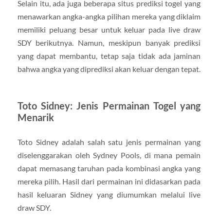
Selain itu, ada juga beberapa situs prediksi togel yang
menawarkan angka-angka pilihan mereka yang diklaim
memiliki peluang besar untuk keluar pada live draw
SDY berikutnya. Namun, meskipun banyak prediksi
yang dapat membantu, tetap saja tidak ada jaminan
bahwa angka yang diprediksi akan keluar dengan tepat.
Toto Sidney: Jenis Permainan Togel yang
Menarik
Toto Sidney adalah salah satu jenis permainan yang
diselenggarakan oleh Sydney Pools, di mana pemain
dapat memasang taruhan pada kombinasi angka yang
mereka pilih. Hasil dari permainan ini didasarkan pada
hasil keluaran Sidney yang diumumkan melalui live
draw SDY.