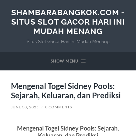
SHAMBARABANGKOK.COM -
SITUS SLOT GACOR HARI INI
MUDAH MENANG
Situs Slot Gacor Hari Ini Mudah Menang
SHOW MENU
Mengenal Togel Sidney Pools:
Sejarah, Keluaran, dan Prediksi
JUNE 30, 2025
/
0 COMMENTS
Mengenal Togel Sidney Pools: Sejarah,
Keluaran, dan Prediksi