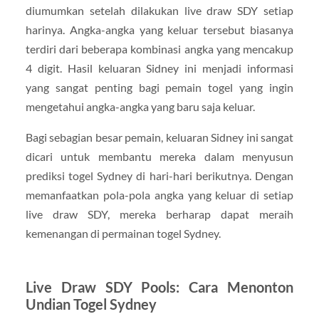
diumumkan setelah dilakukan live draw SDY setiap
harinya. Angka-angka yang keluar tersebut biasanya
terdiri dari beberapa kombinasi angka yang mencakup
4 digit. Hasil keluaran Sidney ini menjadi informasi
yang sangat penting bagi pemain togel yang ingin
mengetahui angka-angka yang baru saja keluar.
Bagi sebagian besar pemain, keluaran Sidney ini sangat
dicari untuk membantu mereka dalam menyusun
prediksi togel Sydney di hari-hari berikutnya. Dengan
memanfaatkan pola-pola angka yang keluar di setiap
live draw SDY, mereka berharap dapat meraih
kemenangan di permainan togel Sydney.
Live Draw SDY Pools: Cara Menonton
Undian Togel Sydney