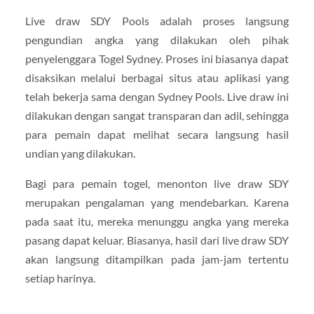
Live draw SDY Pools adalah proses langsung
pengundian angka yang dilakukan oleh pihak
penyelenggara Togel Sydney. Proses ini biasanya dapat
disaksikan melalui berbagai situs atau aplikasi yang
telah bekerja sama dengan Sydney Pools. Live draw ini
dilakukan dengan sangat transparan dan adil, sehingga
para pemain dapat melihat secara langsung hasil
undian yang dilakukan.
Bagi para pemain togel, menonton live draw SDY
merupakan pengalaman yang mendebarkan. Karena
pada saat itu, mereka menunggu angka yang mereka
pasang dapat keluar. Biasanya, hasil dari live draw SDY
akan langsung ditampilkan pada jam-jam tertentu
setiap harinya.