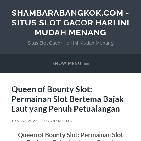
SHAMBARABANGKOK.COM -
SITUS SLOT GACOR HARI INI
MUDAH MENANG
Situs Slot Gacor Hari Ini Mudah Menang
SHOW MENU
Queen of Bounty Slot:
Permainan Slot Bertema Bajak
Laut yang Penuh Petualangan
JUNE 3, 2026
/
0 COMMENTS
Queen of Bounty Slot: Permainan Slot