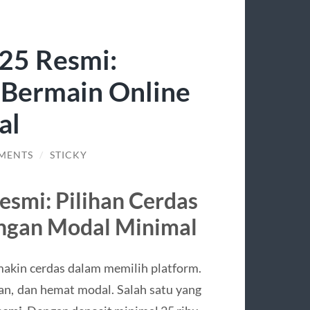
 25 Resmi:
 Bermain Online
al
MENTS
/
STICKY
esmi: Pilihan Cerdas
engan Modal Minimal
makin cerdas dalam memilih platform.
an, dan hemat modal. Salah satu yang