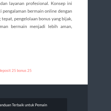
dan layanan profesional. Konsep ini
ti pengalaman bermain online dengan
g tepat, pengelolaan bonus yang bijak,
laman bermain menjadi lebih aman,
 deposit 25 bonus 25
anduan Terbaik untuk Pemain