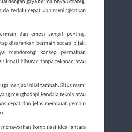
uai dengan gaya bermainnya. Strategi
aldo terlalu cepat dan meningkatkan
 bermain dan emosi sangat penting.
etap disarankan bermain secara bijak.
ya mendorong konsep permainan
nikmati hiburan tanpa tekanan atau
uga menjadi nilai tambah. Situs resmi
yang menghadapi kendala teknis atau
ons cepat dan jelas membuat pemain
n.
 menawarkan kombinasi ideal antara