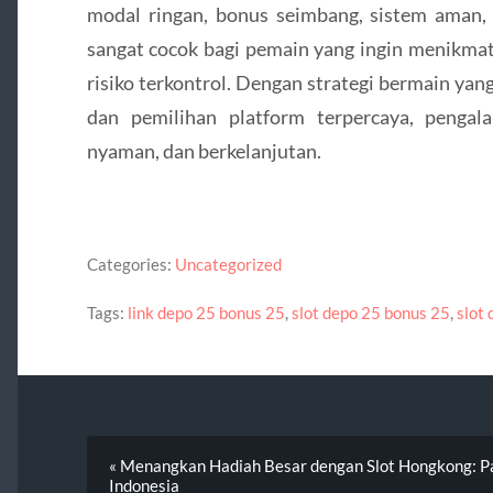
modal ringan, bonus seimbang, sistem aman, 
sangat cocok bagi pemain yang ingin menikma
risiko terkontrol. Dengan strategi bermain yan
dan pemilihan platform terpercaya, penga
nyaman, dan berkelanjutan.
Categories:
Uncategorized
Tags:
link depo 25 bonus 25
,
slot depo 25 bonus 25
,
slot
« Menangkan Hadiah Besar dengan Slot Hongkong: P
Indonesia