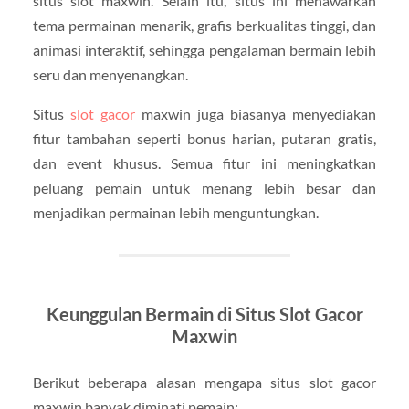
situs slot maxwin. Selain itu, situs ini menawarkan
tema permainan menarik, grafis berkualitas tinggi, dan
animasi interaktif, sehingga pengalaman bermain lebih
seru dan menyenangkan.
Situs
slot gacor
maxwin juga biasanya menyediakan
fitur tambahan seperti bonus harian, putaran gratis,
dan event khusus. Semua fitur ini meningkatkan
peluang pemain untuk menang lebih besar dan
menjadikan permainan lebih menguntungkan.
Keunggulan Bermain di Situs Slot Gacor
Maxwin
Berikut beberapa alasan mengapa situs slot gacor
maxwin banyak diminati pemain: