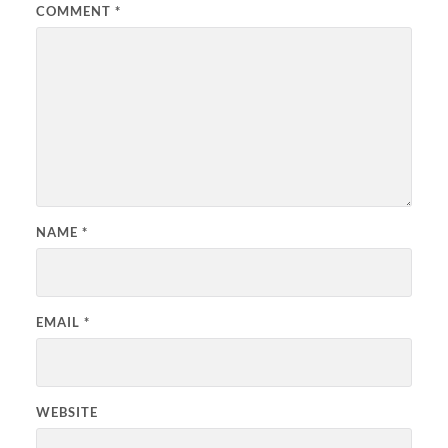
COMMENT
*
NAME
*
EMAIL
*
WEBSITE