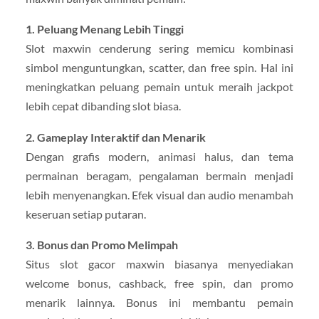
1. Peluang Menang Lebih Tinggi
Slot maxwin cenderung sering memicu kombinasi
simbol menguntungkan, scatter, dan free spin. Hal ini
meningkatkan peluang pemain untuk meraih jackpot
lebih cepat dibanding slot biasa.
2. Gameplay Interaktif dan Menarik
Dengan grafis modern, animasi halus, dan tema
permainan beragam, pengalaman bermain menjadi
lebih menyenangkan. Efek visual dan audio menambah
keseruan setiap putaran.
3. Bonus dan Promo Melimpah
Situs slot gacor maxwin biasanya menyediakan
welcome bonus, cashback, free spin, dan promo
menarik lainnya. Bonus ini membantu pemain