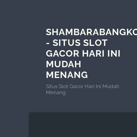
SHAMBARABANGK
- SITUS SLOT
GACOR HARI INI
MUDAH
MENANG
Situs Slot Gacor Hari Ini Mudah
Menang