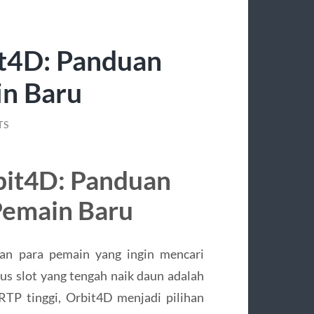
it4D: Panduan
in Baru
TS
rbit4D: Panduan
Pemain Baru
ran para pemain yang ingin mencari
tus slot yang tengah naik daun adalah
RTP tinggi, Orbit4D menjadi pilihan