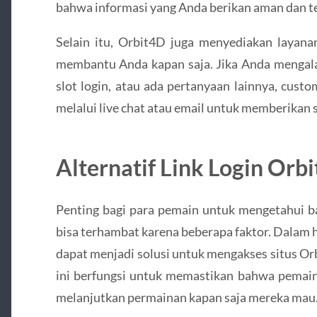
bahwa informasi yang Anda berikan aman dan te
Selain itu, Orbit4D juga menyediakan layana
membantu Anda kapan saja. Jika Anda mengala
slot login, atau ada pertanyaan lainnya, cust
melalui live chat atau email untuk memberikan s
Alternatif Link Login Orb
Penting bagi para pemain untuk mengetahui b
bisa terhambat karena beberapa faktor. Dalam hal 
dapat menjadi solusi untuk mengakses situs Or
ini berfungsi untuk memastikan bahwa pemain
melanjutkan permainan kapan saja mereka mau