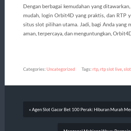
Dengan berbagai kemudahan yang ditawarkan, 
mudah, login Orbit4D yang praktis, dan RTP y
situs slot pilihan utama. Jadi, bagi Anda yang
aman, terpercaya, dan menguntungkan, Orbit4D 
Categories:
Uncategorized
Tags:
rtp
,
rtp slot live
,
slot
« Agen Slot Gacor Bet 100 Perak: Hiburan Murah M