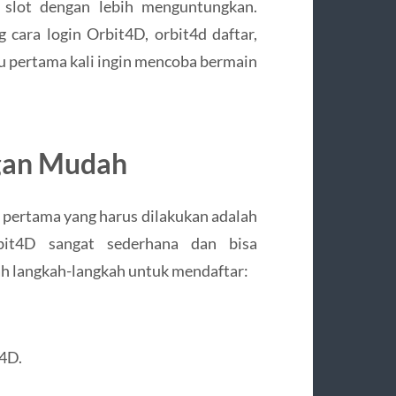
slot dengan lebih menguntungkan.
 cara login Orbit4D, orbit4d daftar,
ru pertama kali ingin mencoba bermain
gan Mudah
h pertama yang harus dilakukan adalah
rbit4D sangat sederhana dan bisa
ah langkah-langkah untuk mendaftar:
t4D.