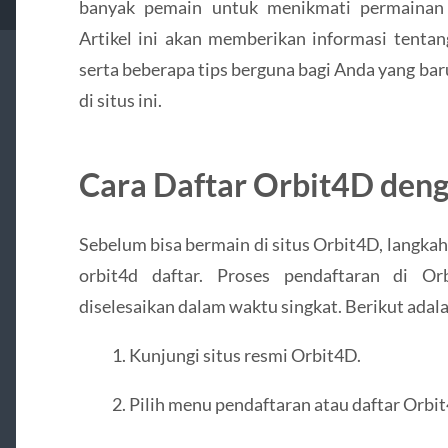
banyak pemain untuk menikmati permainan 
Artikel ini akan memberikan informasi tentang
serta beberapa tips berguna bagi Anda yang ba
di situs ini.
Cara Daftar Orbit4D den
Sebelum bisa bermain di situs Orbit4D, langka
orbit4d daftar. Proses pendaftaran di O
diselesaikan dalam waktu singkat. Berikut adal
Kunjungi situs resmi Orbit4D.
Pilih menu pendaftaran atau daftar Orbi