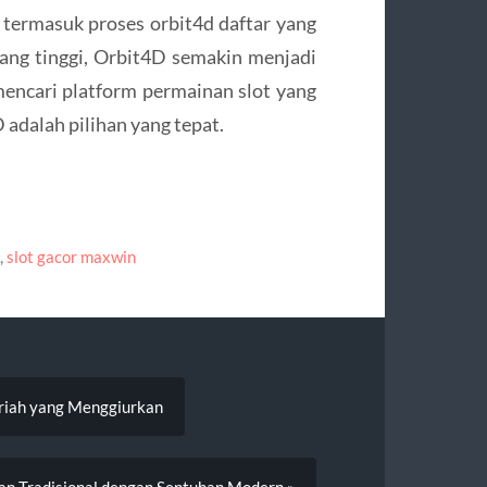
termasuk proses orbit4d daftar yang
ang tinggi, Orbit4D semakin menjadi
 mencari platform permainan slot yang
adalah pilihan yang tepat.
,
slot gacor maxwin
eriah yang Menggiurkan