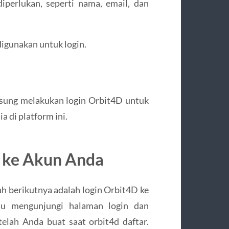
diperlukan, seperti nama, email, dan
igunakan untuk login.
ngsung melakukan login Orbit4D untuk
 di platform ini.
 ke Akun Anda
ah berikutnya adalah login Orbit4D ke
u mengunjungi halaman login dan
lah Anda buat saat orbit4d daftar.