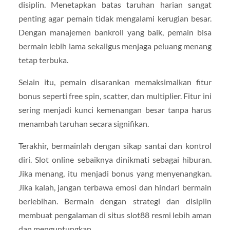
disiplin. Menetapkan batas taruhan harian sangat
penting agar pemain tidak mengalami kerugian besar.
Dengan manajemen bankroll yang baik, pemain bisa
bermain lebih lama sekaligus menjaga peluang menang
tetap terbuka.
Selain itu, pemain disarankan memaksimalkan fitur
bonus seperti free spin, scatter, dan multiplier. Fitur ini
sering menjadi kunci kemenangan besar tanpa harus
menambah taruhan secara signifikan.
Terakhir, bermainlah dengan sikap santai dan kontrol
diri. Slot online sebaiknya dinikmati sebagai hiburan.
Jika menang, itu menjadi bonus yang menyenangkan.
Jika kalah, jangan terbawa emosi dan hindari bermain
berlebihan. Bermain dengan strategi dan disiplin
membuat pengalaman di situs slot88 resmi lebih aman
dan menguntungkan.