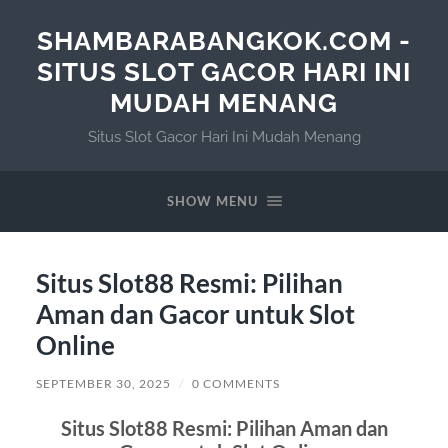
SHAMBARABANGKOK.COM -
SITUS SLOT GACOR HARI INI
MUDAH MENANG
Situs Slot Gacor Hari Ini Mudah Menang
SHOW MENU
Situs Slot88 Resmi: Pilihan
Aman dan Gacor untuk Slot
Online
SEPTEMBER 30, 2025
/
0 COMMENTS
Situs Slot88 Resmi: Pilihan Aman dan