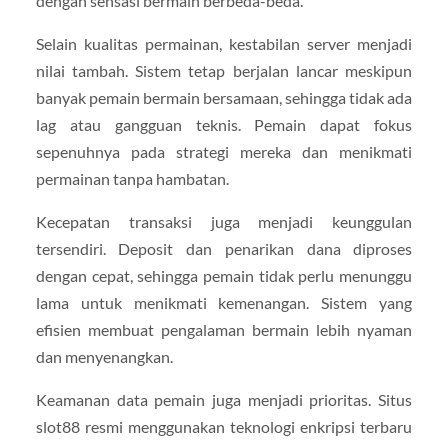
dengan sensasi bermain berbeda-beda.
Selain kualitas permainan, kestabilan server menjadi
nilai tambah. Sistem tetap berjalan lancar meskipun
banyak pemain bermain bersamaan, sehingga tidak ada
lag atau gangguan teknis. Pemain dapat fokus
sepenuhnya pada strategi mereka dan menikmati
permainan tanpa hambatan.
Kecepatan transaksi juga menjadi keunggulan
tersendiri. Deposit dan penarikan dana diproses
dengan cepat, sehingga pemain tidak perlu menunggu
lama untuk menikmati kemenangan. Sistem yang
efisien membuat pengalaman bermain lebih nyaman
dan menyenangkan.
Keamanan data pemain juga menjadi prioritas. Situs
slot88 resmi menggunakan teknologi enkripsi terbaru