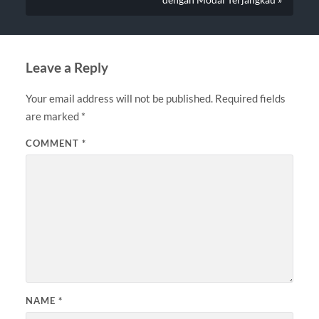
dengan Modal Terjangkau »
Leave a Reply
Your email address will not be published.
Required fields
are marked
*
COMMENT
*
NAME
*