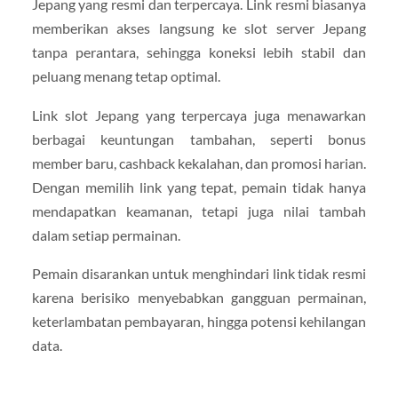
Jepang yang resmi dan terpercaya. Link resmi biasanya
memberikan akses langsung ke slot server Jepang
tanpa perantara, sehingga koneksi lebih stabil dan
peluang menang tetap optimal.
Link slot Jepang yang terpercaya juga menawarkan
berbagai keuntungan tambahan, seperti bonus
member baru, cashback kekalahan, dan promosi harian.
Dengan memilih link yang tepat, pemain tidak hanya
mendapatkan keamanan, tetapi juga nilai tambah
dalam setiap permainan.
Pemain disarankan untuk menghindari link tidak resmi
karena berisiko menyebabkan gangguan permainan,
keterlambatan pembayaran, hingga potensi kehilangan
data.