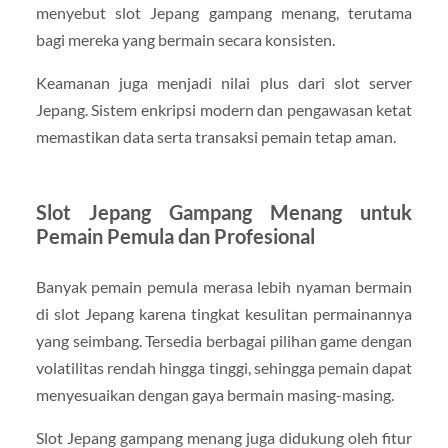
menyebut slot Jepang gampang menang, terutama
bagi mereka yang bermain secara konsisten.
Keamanan juga menjadi nilai plus dari slot server
Jepang. Sistem enkripsi modern dan pengawasan ketat
memastikan data serta transaksi pemain tetap aman.
Slot Jepang Gampang Menang untuk
Pemain Pemula dan Profesional
Banyak pemain pemula merasa lebih nyaman bermain
di slot Jepang karena tingkat kesulitan permainannya
yang seimbang. Tersedia berbagai pilihan game dengan
volatilitas rendah hingga tinggi, sehingga pemain dapat
menyesuaikan dengan gaya bermain masing-masing.
Slot Jepang gampang menang juga didukung oleh fitur