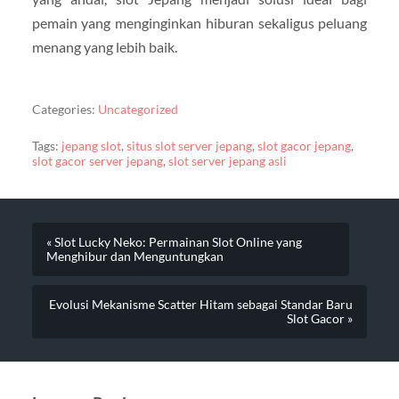
pemain yang menginginkan hiburan sekaligus peluang
menang yang lebih baik.
Categories:
Uncategorized
Tags:
jepang slot
,
situs slot server jepang
,
slot gacor jepang
,
slot gacor server jepang
,
slot server jepang asli
« Slot Lucky Neko: Permainan Slot Online yang
Menghibur dan Menguntungkan
Evolusi Mekanisme Scatter Hitam sebagai Standar Baru
Slot Gacor »