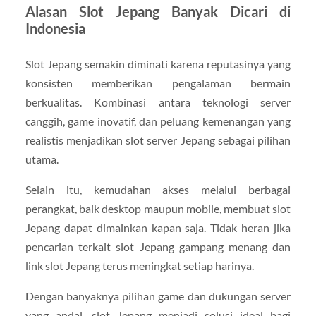
Alasan Slot Jepang Banyak Dicari di
Indonesia
Slot Jepang semakin diminati karena reputasinya yang
konsisten memberikan pengalaman bermain
berkualitas. Kombinasi antara teknologi server
canggih, game inovatif, dan peluang kemenangan yang
realistis menjadikan slot server Jepang sebagai pilihan
utama.
Selain itu, kemudahan akses melalui berbagai
perangkat, baik desktop maupun mobile, membuat slot
Jepang dapat dimainkan kapan saja. Tidak heran jika
pencarian terkait slot Jepang gampang menang dan
link slot Jepang terus meningkat setiap harinya.
Dengan banyaknya pilihan game dan dukungan server
yang andal, slot Jepang menjadi solusi ideal bagi