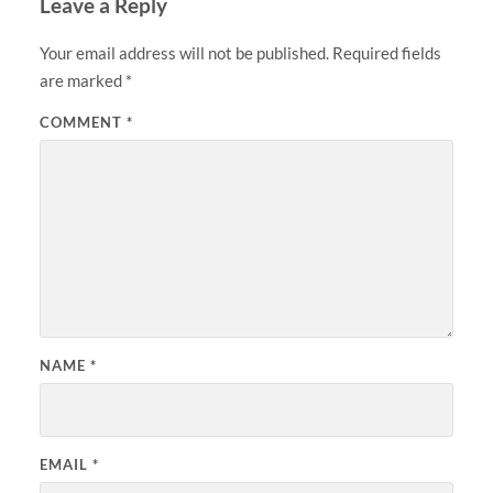
Leave a Reply
Your email address will not be published.
Required fields
are marked
*
COMMENT
*
NAME
*
EMAIL
*