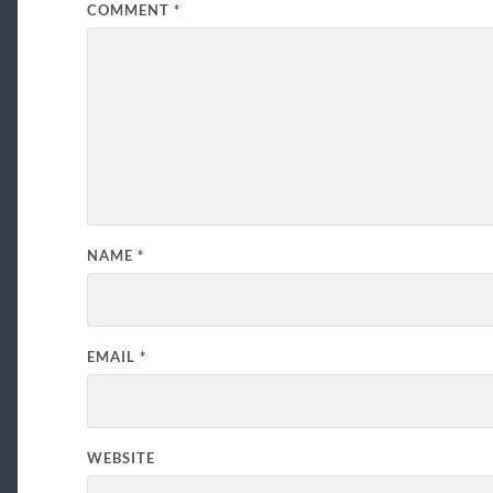
COMMENT
*
NAME
*
EMAIL
*
WEBSITE