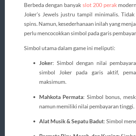
Berbeda dengan banyak
slot 200 perak
modern 
Joker’s Jewels justru tampil minimalis. Tidak 
spins. Namun, kesederhanaan inilah yang menja
perlu mencocokkan simbol pada garis pembay
Simbol utama dalam game ini meliputi:
Joker
: Simbol dengan nilai pembayara
simbol Joker pada garis aktif, pem
maksimum.
Mahkota Permata
: Simbol bonus, mesk
namun memiliki nilai pembayaran tinggi.
Alat Musik & Sepatu Badut
: Simbol mene