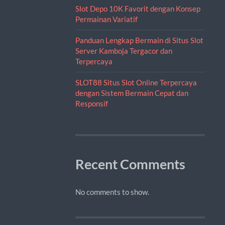
Slot Depo 10K Favorit dengan Konsep
Permainan Variatif
Panduan Lengkap Bermain di Situs Slot
Server Kamboja Tergacor dan
Terpercaya
SLOT88 Situs Slot Online Terpercaya
dengan Sistem Bermain Cepat dan
Responsif
Recent Comments
No comments to show.