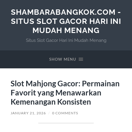
SHAMBARABANGKOK.COM -
SITUS SLOT GACOR HARI INI
MUDAH MENANG
Situs Slot Gacor Hari Ini Mudah Menang
SHOW MENU
Slot Mahjong Gacor: Permainan
Favorit yang Menawarkan
Kemenangan Konsisten
JANUARY 21, 2026
/
0 COMMENTS