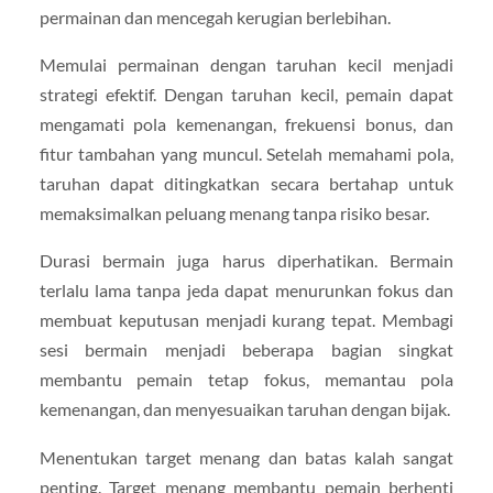
permainan dan mencegah kerugian berlebihan.
Memulai permainan dengan taruhan kecil menjadi
strategi efektif. Dengan taruhan kecil, pemain dapat
mengamati pola kemenangan, frekuensi bonus, dan
fitur tambahan yang muncul. Setelah memahami pola,
taruhan dapat ditingkatkan secara bertahap untuk
memaksimalkan peluang menang tanpa risiko besar.
Durasi bermain juga harus diperhatikan. Bermain
terlalu lama tanpa jeda dapat menurunkan fokus dan
membuat keputusan menjadi kurang tepat. Membagi
sesi bermain menjadi beberapa bagian singkat
membantu pemain tetap fokus, memantau pola
kemenangan, dan menyesuaikan taruhan dengan bijak.
Menentukan target menang dan batas kalah sangat
penting. Target menang membantu pemain berhenti