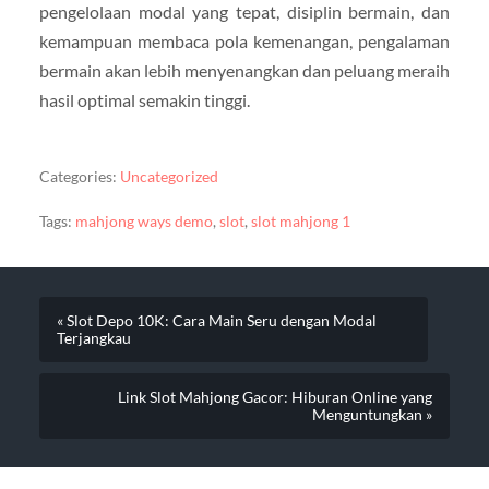
pengelolaan modal yang tepat, disiplin bermain, dan
kemampuan membaca pola kemenangan, pengalaman
bermain akan lebih menyenangkan dan peluang meraih
hasil optimal semakin tinggi.
Categories:
Uncategorized
Tags:
mahjong ways demo
,
slot
,
slot mahjong 1
« Slot Depo 10K: Cara Main Seru dengan Modal
Terjangkau
Link Slot Mahjong Gacor: Hiburan Online yang
Menguntungkan »