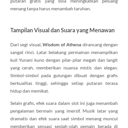
putaran gratis yang bisa meningkatkan peluang
menang tanpa harus menambah taruhan.
Tampilan Visual dan Suara yang Menawan
Dari segi visual,
Wisdom of Athena
dirancang dengan
sangat rinci. Latar belakang permainan menampilkan
kuil Yunani kuno dengan pilar-pilar megah dan langit
yang cerah, memberikan nuansa mistis dan elegan.
Simbol-simbol pada gulungan dibuat dengan grafis
berkualitas tinggi, sehingga setiap putaran terasa
hidup dan memikat.
Selain grafis, efek suara dalam slot ini juga menambah
pengalaman bermain yang imersif. Musik latar yang
dramatis dan efek suara saat simbol menang muncul
memberikan sensasi seolah-olah pemain berada di