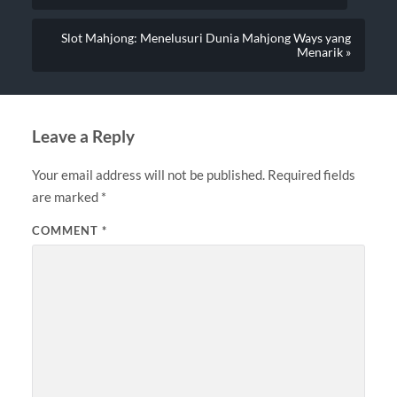
Slot Mahjong: Menelusuri Dunia Mahjong Ways yang
Menarik »
Leave a Reply
Your email address will not be published.
Required fields
are marked
*
COMMENT
*