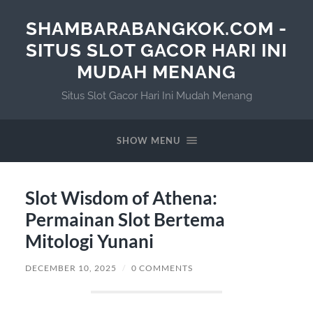
SHAMBARABANGKOK.COM -
SITUS SLOT GACOR HARI INI
MUDAH MENANG
Situs Slot Gacor Hari Ini Mudah Menang
SHOW MENU
Slot Wisdom of Athena:
Permainan Slot Bertema
Mitologi Yunani
DECEMBER 10, 2025
/
0 COMMENTS