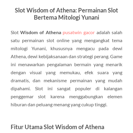
Slot Wisdom of Athena: Permainan Slot
Bertema Mitologi Yunani
Slot
Wisdom of Athena
pusatwin gacor
adalah salah
satu permainan slot online yang mengangkat tema
mitologi Yunani, khususnya mengacu pada dewi
Athena, dewi kebijaksanaan dan strategi perang. Game
ini menawarkan pengalaman bermain yang menarik
dengan visual yang memukau, efek suara yang
dramatis, dan mekanisme permainan yang mudah
dipahami. Slot ini sangat populer di kalangan
penggemar slot karena menggabungkan elemen
hiburan dan peluang menang yang cukup tinggi.
Fitur Utama Slot Wisdom of Athena