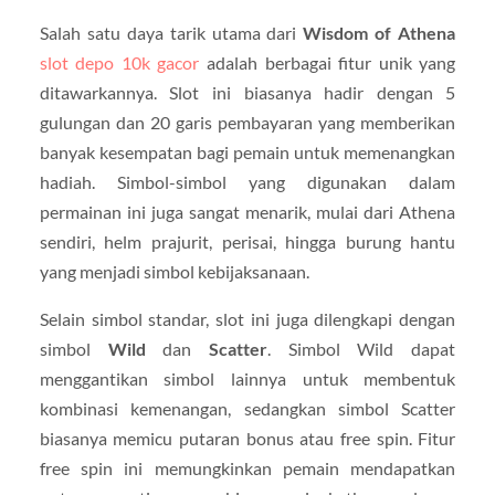
Salah satu daya tarik utama dari
Wisdom of Athena
slot depo 10k gacor
adalah berbagai fitur unik yang
ditawarkannya. Slot ini biasanya hadir dengan 5
gulungan dan 20 garis pembayaran yang memberikan
banyak kesempatan bagi pemain untuk memenangkan
hadiah. Simbol-simbol yang digunakan dalam
permainan ini juga sangat menarik, mulai dari Athena
sendiri, helm prajurit, perisai, hingga burung hantu
yang menjadi simbol kebijaksanaan.
Selain simbol standar, slot ini juga dilengkapi dengan
simbol
Wild
dan
Scatter
. Simbol Wild dapat
menggantikan simbol lainnya untuk membentuk
kombinasi kemenangan, sedangkan simbol Scatter
biasanya memicu putaran bonus atau free spin. Fitur
free spin ini memungkinkan pemain mendapatkan