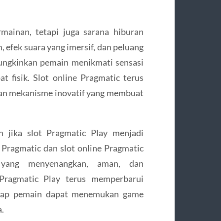
mainan, tetapi juga sarana hiburan
 efek suara yang imersif, dan peluang
ungkinkan pemain menikmati sensasi
t fisik. Slot online Pragmatic terus
an mekanisme inovatif yang membuat
n jika slot Pragmatic Play menjadi
r Pragmatic dan slot online Pragmatic
 yang menyenangkan, aman, dan
Pragmatic Play terus memperbarui
etiap pemain dapat menemukan game
.