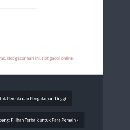
emo
,
slot gacor hari ini
,
slot gacor online
untuk Pemula dan Pengalaman Tinggi
pang: Pilihan Terbaik untuk Para Pemain »