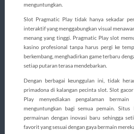
menguntungkan.
Slot Pragmatic Play tidak hanya sekadar per
interaktif yang menggabungkan visual menawan,
menang yang tinggi. Pragmatic Play slot mem
kasino profesional tanpa harus pergi ke tempa
berkembang, menghadirkan game terbaru deng
setiap putaran terasa mendebarkan.
Dengan berbagai keunggulan ini, tidak hera
primadona di kalangan pecinta slot. Slot gaco
Play menyediakan pengalaman bermain
menguntungkan bagi semua pemain. Situs 
permainan dengan inovasi baru sehingga s
favorit yang sesuai dengan gaya bermain mereka