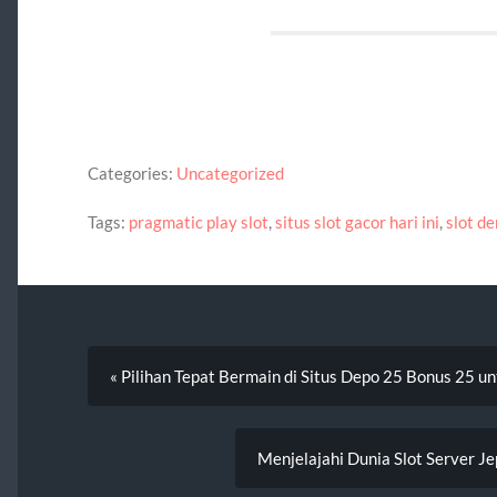
Categories:
Uncategorized
Tags:
pragmatic play slot
,
situs slot gacor hari ini
,
slot d
« Pilihan Tepat Bermain di Situs Depo 25 Bonus 25 
Menjelajahi Dunia Slot Server Je