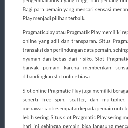
pengembaliannya yang tinggi dan peluang unt
Bagi para pemain yang mencari sensasi menang
Play menjadi pilihan terbaik.
Pragmaticplay atau Pragmatik Play memiliki re
online yang adil dan transparan. Situs Prag
transaksi dan perlindungan data pemain, sehin
nyaman dan bebas dari risiko. Slot Pragma
banyak pemain karena memberikan sensa
dibandingkan slot online biasa.
Slot online Pragmatic Play juga memiliki berag
seperti free spin, scatter, dan multipli
menawarkan kesempatan kepada pemain untuk
lebih sering. Situs slot Pragmatic Play sering
hari ini sehingga pemain bisa langsung men