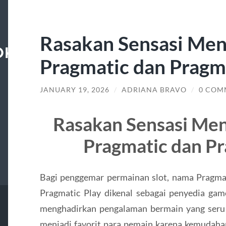
Rasakan Sensasi Men
OK.COM
Pragmatic dan Pragm
JANUARY 19, 2026
/
ADRIANA BRAVO
/
0 COM
Rasakan Sensasi Men
Pragmatic dan Pr
Bagi penggemar permainan slot, nama Pragmati
Pragmatic Play dikenal sebagai penyedia game
menghadirkan pengalaman bermain yang seru 
menjadi favorit para pemain karena kemudahan