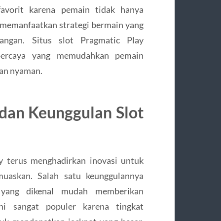
avorit karena pemain tidak hanya
 memanfaatkan strategi bermain yang
ngan. Situs slot Pragmatic Play
ercaya yang memudahkan pemain
an nyaman.
 dan Keunggulan Slot
ay terus menghadirkan inovasi untuk
askan. Salah satu keunggulannya
c yang dikenal mudah memberikan
ni sangat populer karena tingkat