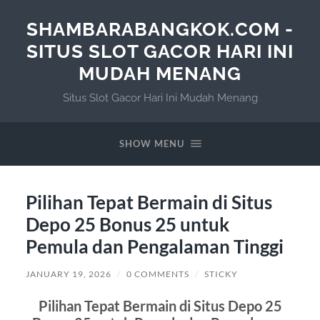
SHAMBARABANGKOK.COM -
SITUS SLOT GACOR HARI INI
MUDAH MENANG
Situs Slot Gacor Hari Ini Mudah Menang
SHOW MENU
Pilihan Tepat Bermain di Situs
Depo 25 Bonus 25 untuk
Pemula dan Pengalaman Tinggi
JANUARY 19, 2026
/
0 COMMENTS
/
STICKY
Pilihan Tepat Bermain di Situs Depo 25