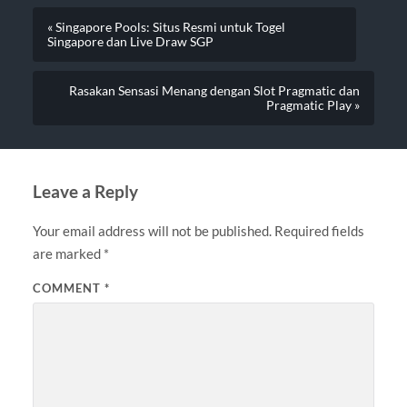
« Singapore Pools: Situs Resmi untuk Togel
Singapore dan Live Draw SGP
Rasakan Sensasi Menang dengan Slot Pragmatic dan
Pragmatic Play »
Leave a Reply
Your email address will not be published.
Required fields
are marked
*
COMMENT
*