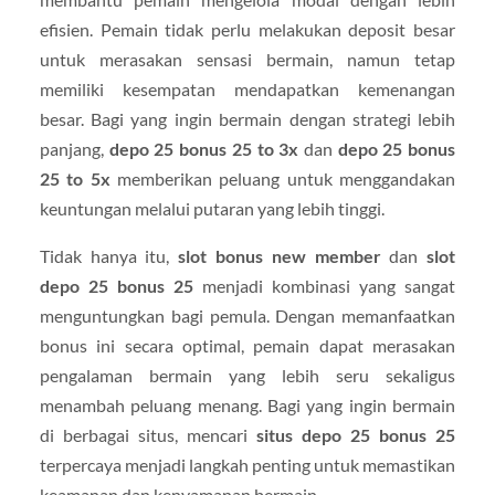
efisien. Pemain tidak perlu melakukan deposit besar
untuk merasakan sensasi bermain, namun tetap
memiliki kesempatan mendapatkan kemenangan
besar. Bagi yang ingin bermain dengan strategi lebih
panjang,
depo 25 bonus 25 to 3x
dan
depo 25 bonus
25 to 5x
memberikan peluang untuk menggandakan
keuntungan melalui putaran yang lebih tinggi.
Tidak hanya itu,
slot bonus new member
dan
slot
depo 25 bonus 25
menjadi kombinasi yang sangat
menguntungkan bagi pemula. Dengan memanfaatkan
bonus ini secara optimal, pemain dapat merasakan
pengalaman bermain yang lebih seru sekaligus
menambah peluang menang. Bagi yang ingin bermain
di berbagai situs, mencari
situs depo 25 bonus 25
terpercaya menjadi langkah penting untuk memastikan
keamanan dan kenyamanan bermain.