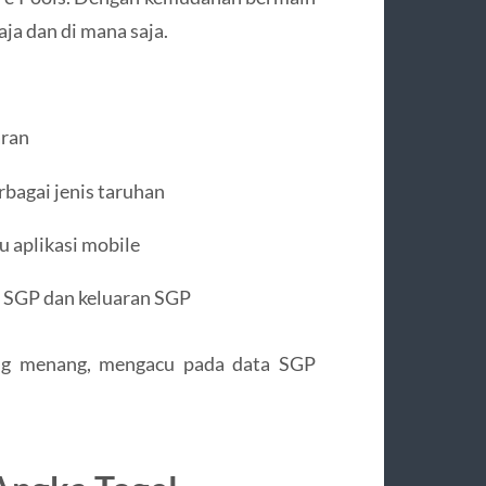
aja dan di mana saja.
aran
bagai jenis taruhan
u aplikasi mobile
a SGP dan keluaran SGP
ang menang, mengacu pada data SGP