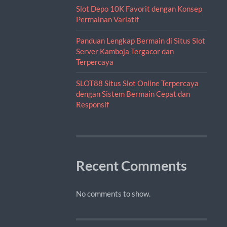
Slot Depo 10K Favorit dengan Konsep
Permainan Variatif
Panduan Lengkap Bermain di Situs Slot
Server Kamboja Tergacor dan
Terpercaya
SLOT88 Situs Slot Online Terpercaya
dengan Sistem Bermain Cepat dan
Responsif
Recent Comments
No comments to show.