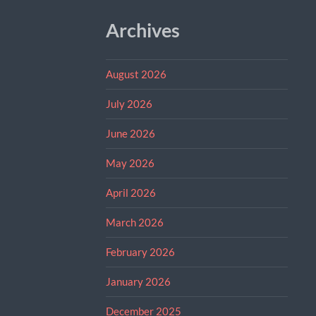
Archives
August 2026
July 2026
June 2026
May 2026
April 2026
March 2026
February 2026
January 2026
December 2025