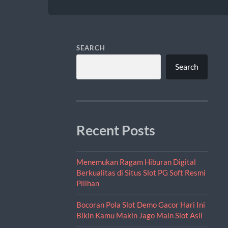
SEARCH
Search
Recent Posts
Menemukan Ragam Hiburan Digital
Berkualitas di Situs Slot PG Soft Resmi
Pilihan
Bocoran Pola Slot Demo Gacor Hari Ini
Bikin Kamu Makin Jago Main Slot Asli