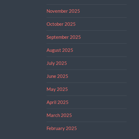
November 2025
October 2025
September 2025
August 2025
July 2025
June 2025
May 2025
April 2025
March 2025
February 2025