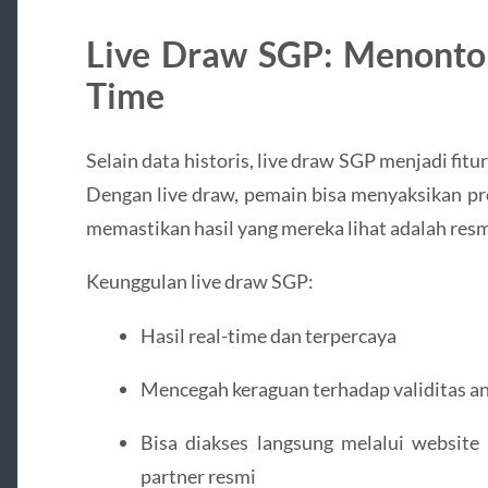
Live Draw SGP: Menonton
Time
Selain data historis, live draw SGP menjadi fitu
Dengan live draw, pemain bisa menyaksikan pr
memastikan hasil yang mereka lihat adalah resm
Keunggulan live draw SGP:
Hasil real-time dan terpercaya
Mencegah keraguan terhadap validitas an
Bisa diakses langsung melalui website 
partner resmi