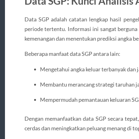
Data SGP: Kunci Analisis
Data SGP adalah catatan lengkap hasil penge
periode tertentu. Informasi ini sangat bergun
kemenangan dan menentukan prediksi angka be
Beberapa manfaat data SGP antara lain:
Mengetahui angka keluar terbanyak dan 
Membantu merancang strategi taruhan j
Mempermudah pemantauan keluaran SGP 
Dengan memanfaatkan data SGP secara tepat,
cerdas dan meningkatkan peluang menang di tog