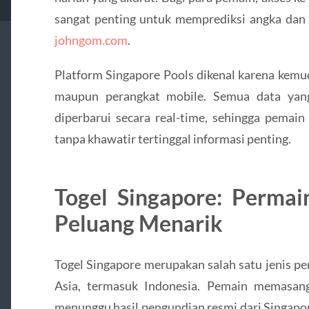
sangat penting untuk memprediksi angka dan s
johngom.com
.
Platform Singapore Pools dikenal karena kemu
maupun perangkat mobile. Semua data yang 
diperbarui secara real-time, sehingga pemain
tanpa khawatir tertinggal informasi penting.
Togel Singapore: Perma
Peluang Menarik
Togel Singapore merupakan salah satu jenis pe
Asia, termasuk Indonesia. Pemain memasan
menunggu hasil pengundian resmi dari Singap